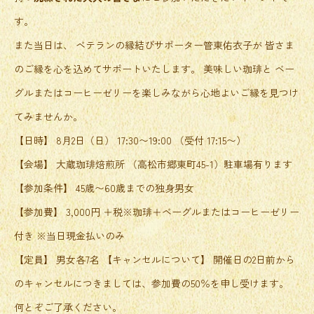
す。
また当日は、 ベテランの縁結びサポーター管東佑衣子が 皆さま
のご縁を心を込めてサポートいたします。 美味しい珈琲と ベー
グルまたはコーヒーゼリーを楽しみながら心地よいご縁を見つけ
てみませんか。
【日時】 8月2日（日） 17:30〜19:00 （受付 17:15〜）
【会場】 大蔵珈琲焙煎所 （高松市郷東町45-1）駐車場有ります
【参加条件】 45歳〜60歳までの独身男女
【参加費】 3,000円 ＋税※珈琲＋ベーグルまたはコーヒーゼリー
付き ※当日現金払いのみ
【定員】 男女各7名 【キャンセルについて】 開催日の2日前から
のキャンセルにつきましては、参加費の50％を申し受けます。
何とぞご了承ください。